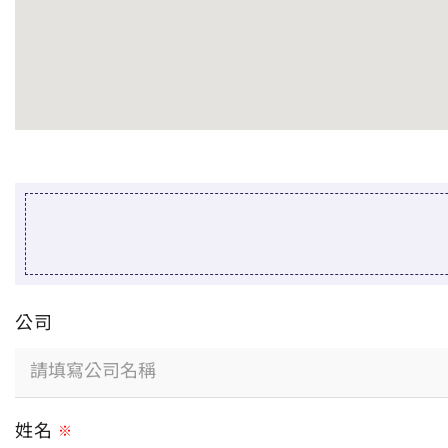
公司
姓名
※