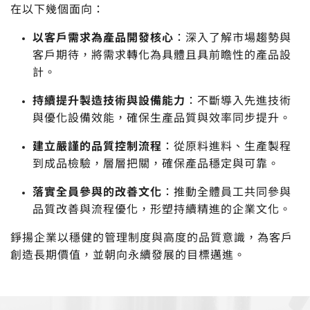
在以下幾個面向：
以客戶需求為產品開發核心
：深入了解市場趨勢與
客戶期待，將需求轉化為具體且具前瞻性的產品設
計。
持續提升製造技術與設備能力
：不斷導入先進技術
與優化設備效能，確保生產品質與效率同步提升。
建立嚴謹的品質控制流程
：從原料進料、生產製程
到成品檢驗，層層把關，確保產品穩定與可靠。
落實全員參與的改善文化
：推動全體員工共同參與
品質改善與流程優化，形塑持續精進的企業文化。
錚揚企業以穩健的管理制度與高度的品質意識，為客戶
創造長期價值，並朝向永續發展的目標邁進。