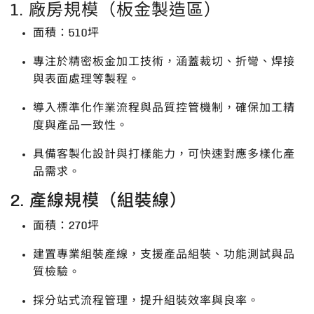
1. 廠房規模（板金製造區）
面積：510坪
專注於精密板金加工技術，涵蓋裁切、折彎、焊接
與表面處理等製程。
導入標準化作業流程與品質控管機制，確保加工精
度與產品一致性。
具備客製化設計與打樣能力，可快速對應多樣化產
品需求。
2. 產線規模（組裝線）
面積：270坪
建置專業組裝產線，支援產品組裝、功能測試與品
質檢驗。
採分站式流程管理，提升組裝效率與良率。