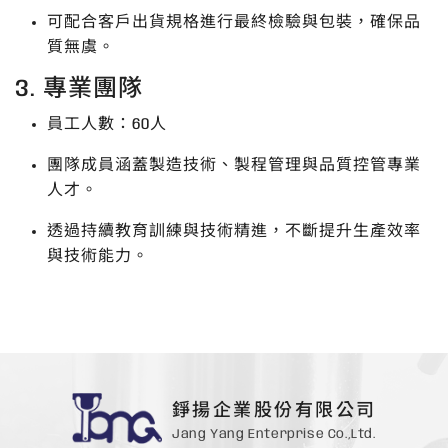
可配合客戶出貨規格進行最終檢驗與包裝，確保品
質無虞。
3. 專業團隊
員工人數：60人
團隊成員涵蓋製造技術、製程管理與品質控管專業
人才。
透過持續教育訓練與技術精進，不斷提升生產效率
與技術能力。
錚揚企業股份有限公司
Jang Yang Enterprise Co.,Ltd.