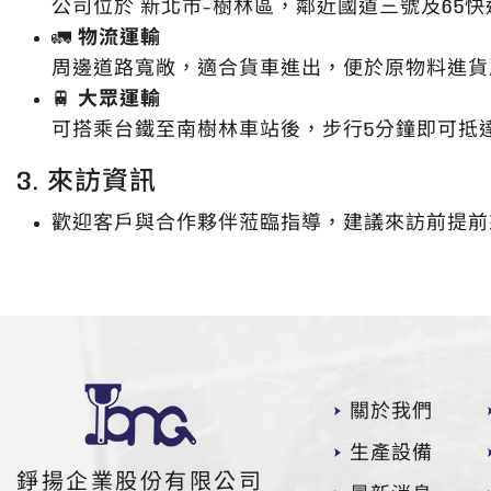
公司位於
新北市-
樹林區
，鄰近國道三號及65
🚛
物流運輸
周邊道路寬敞，適合貨車進出，便於原物料進貨
🚆
大眾運輸
可搭乘台鐵至南樹林車站後，步行5分鐘即可抵
3. 來訪資訊
歡迎客戶與合作夥伴蒞臨指導，建議來訪前提前
關於我們
生產設備
錚揚企業股份有限公司