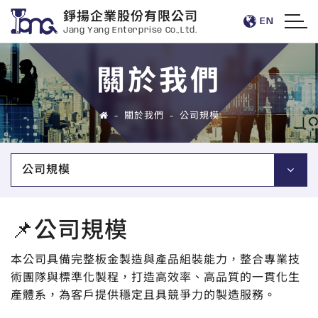
錚揚企業
股份有限公司
EN
Jang Yang Enterprise Co.,Ltd.
關於我們
關於我們
公司規模
公司規模
📌公司規模
本公司具備完整板金製造與產品組裝能力，整合專業技
術團隊與標準化製程，打造高效率、高品質的一貫化生
產體系，為客戶提供穩定且具競爭力的製造服務。